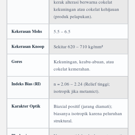
kerak alterasi berwarna cokelat
kekuningan atau cokelat kehijauan
(produk pelapukan).
Kekerasan Mohs
5.5 – 6.5
Kekerasan Knoop
Sekitar 620 – 710 kg/mm²
Gores
Kekuningan, keabu-abuan, atau
cokelat kemerahan.
Indeks Bias (RI)
n = 2.06 – 2.24 (Relief tinggi;
isotropik jika metamict).
Karakter Optik
Biaxial positif (jarang diamati);
biasanya isotropik karena peluruhan
struktural.