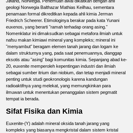
Jøland, Norwegia. Penemuan awal dikaitkan dengan ahli
geologi Norwegia Balthazar Mathias Keilhau, sementara
penamaan formal dikreditkan kepada ahli kimia Jerman
Friedrich Scheerer. Etimologinya berakar pada kata Yunani
euxenos, yang berarti "ramah terhadap orang asing."
Nomenklatur ini dimaksudkan sebagai metafora ilmiah untuk
nafsu makan kimiawi mineral yang kompleks; mineral ini
"menyambut" beragam elemen tanah jarang dan logam ke
dalam strukturnya yang, pada saat penemuannya, dianggap
eksotis atau "asing" bagi komunitas kimia. Sepanjang abad ke-
20, euxenite memperoleh kepentingan industri dan ilmiah
sebagai sumber itrium dan niobium, dan tetap menjadi mineral
penting untuk studi geokronologis karena kandungan
radioaktifnya yang melekat, yang memungkinkan para
ilmuwan untuk menentukan penanggalan sistem pegmatit
tempat ia berada.
Sifat Fisika dan Kimia
Euxenite-(Y) adalah mineral oksida tanah jarang yang
kompleks yang biasanya mengkristal dalam sistem kristal