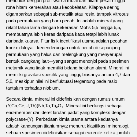
mencolok dengan profil warna mulai dari hitam pekat hingga
rona hitam kemerahan atau kecokelatan. Kilapnya sering
digambarkan sebagai sub-metalik atau resin, tampak vitreous
pada permukaan yang baru pecah. Ini adalah mineral yang
relatif tahan lama dengan kekerasan Mohs 5,5 hingga 6,5,
membuatnya lebih keras daripada kaca tetapi lebih lunak
daripada kuarsa. Fitur fisik identifikasi utama adalah pecahan
konkoidalnya—kecenderungan untuk pecah di sepanjang
permukaan yang halus dan melengkung yang menyerupai
bentuk cangkang laut—yang sangat menonjol pada spesimen
metamik yang tidak memiliki bidang belahan alami. Mineral ini
memiliki gravitasi spesifik yang tinggi, biasanya antara 4,7 dan
5,0, meskipun nilai ini berfluktuasi tergantung pada rasio
tantalum terhadap niobium.
Secara kimia, mineral ini didefinisikan dengan rumus umum
(Y,Ca,Ce,U,Th)(Nb,Ta,Ti)₂O₆. Mineral ini berfungsi sebagai
end-member dari deret larutan padat yang kompleks dengan
polycrase-(Y). Perbedaan kimia utama antara keduanya
adalah kandungan titaniumnya; menurut klasifikasi mineralogi,
sebuah spesimen didefinisikan sebagai euxenite ketika jumlah