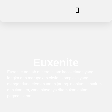
Euxenite
Euxenite adalah mineral hitam kecokelatan yang
langka dan merupakan oksida kompleks yang
mengandung elemen tanah jarang, niobium, tantalum,
dan titanium, yang biasanya ditemukan dalam
pegmatit granit.