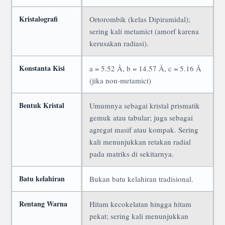
Kristalografi
Ortorombik (kelas Dipiramidal);
sering kali metamict (amorf karena
kerusakan radiasi).
Konstanta Kisi
a = 5.52 Å, b = 14.57 Å, c = 5.16 Å
(jika non-metamict)
Bentuk Kristal
Umumnya sebagai kristal prismatik
gemuk atau tabular; juga sebagai
agregat masif atau kompak. Sering
kali menunjukkan retakan radial
pada matriks di sekitarnya.
Batu kelahiran
Bukan batu kelahiran tradisional.
Rentang Warna
Hitam kecokelatan hingga hitam
pekat; sering kali menunjukkan