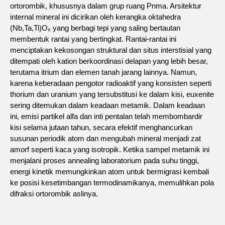
ortorombik, khususnya dalam grup ruang Pnma. Arsitektur
internal mineral ini dicirikan oleh kerangka oktahedra
(Nb,Ta,Ti)O₆ yang berbagi tepi yang saling bertautan
membentuk rantai yang bertingkat. Rantai-rantai ini
menciptakan kekosongan struktural dan situs interstisial yang
ditempati oleh kation berkoordinasi delapan yang lebih besar,
terutama itrium dan elemen tanah jarang lainnya. Namun,
karena keberadaan pengotor radioaktif yang konsisten seperti
thorium dan uranium yang tersubstitusi ke dalam kisi, euxenite
sering ditemukan dalam keadaan metamik. Dalam keadaan
ini, emisi partikel alfa dan inti pentalan telah membombardir
kisi selama jutaan tahun, secara efektif menghancurkan
susunan periodik atom dan mengubah mineral menjadi zat
amorf seperti kaca yang isotropik. Ketika sampel metamik ini
menjalani proses annealing laboratorium pada suhu tinggi,
energi kinetik memungkinkan atom untuk bermigrasi kembali
ke posisi kesetimbangan termodinamikanya, memulihkan pola
difraksi ortorombik aslinya.