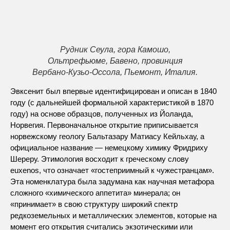
Рудник Сеула, гора Камошо,
Ольтрефьюме, Бавено, провинция
Вербано-Кузьо-Оссола, Пьемонт, Италия.
Эвксенит был впервые идентифицирован и описан в 1840
году (с дальнейшей формальной характеристикой в 1870
году) на основе образцов, полученных из Йоланда,
Норвегия. Первоначальное открытие приписывается
норвежскому геологу Бальтазару Матиасу Кейльхау, а
официальное название — немецкому химику Фридриху
Шереру. Этимология восходит к греческому слову
euxenos, что означает «гостеприимный к чужестранцам».
Эта номенклатура была задумана как научная метафора
сложного «химического аппетита» минерала; он
«принимает» в свою структуру широкий спектр
редкоземельных и металлических элементов, которые на
момент его открытия считались экзотическими или