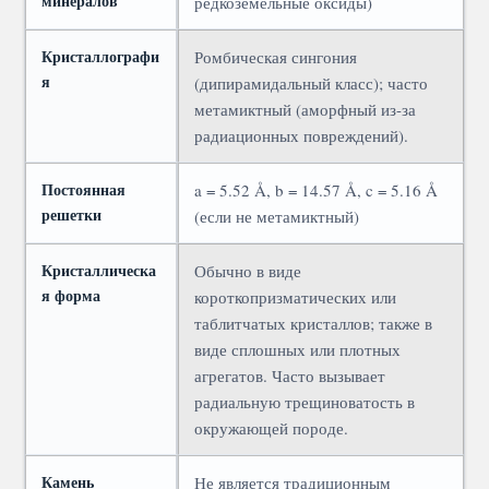
минералов
редкоземельные оксиды)
Кристаллографи
Ромбическая сингония
я
(дипирамидальный класс); часто
метамиктный (аморфный из-за
радиационных повреждений).
Постоянная
a = 5.52 Å, b = 14.57 Å, c = 5.16 Å
решетки
(если не метамиктный)
Кристаллическа
Обычно в виде
я форма
короткопризматических или
таблитчатых кристаллов; также в
виде сплошных или плотных
агрегатов. Часто вызывает
радиальную трещиноватость в
окружающей породе.
Камень
Не является традиционным