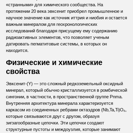
«странными» для химического сообщества. На
протяжении 20 века эвксенит приобрел промышленное и
научное значение как источник иттрия и ниобия и остается
важным минералом для геохронологических
исследований благодаря присущему ему содержанию
радиоактивных элементов, что позволяет ученым
датировать пегматитовые системы, в которых он
находится.
Физические и химические
свойства
Эвксенит-(Y) — это сложный редкоземельный оксидный
минерал, который обычно кристаллизуется в ромбической
сингонии, в частности, в пространственной группе Pnma.
Внутренняя архитектура минерала характеризуется
каркасом из соединенных ребрами октаэдров (Nb,Ta,Ti)O₆,
которые связываются друг с другом, образуя
зигзагообразные цепочки. Эти цепочки создают
структурные пустоты и междоузлия, которые занимают