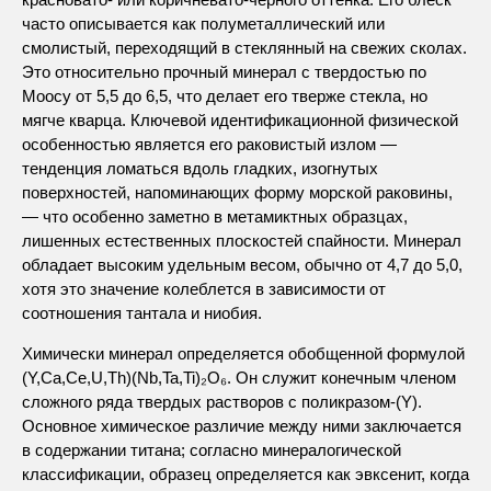
часто описывается как полуметаллический или
смолистый, переходящий в стеклянный на свежих сколах.
Это относительно прочный минерал с твердостью по
Моосу от 5,5 до 6,5, что делает его тверже стекла, но
мягче кварца. Ключевой идентификационной физической
особенностью является его раковистый излом —
тенденция ломаться вдоль гладких, изогнутых
поверхностей, напоминающих форму морской раковины,
— что особенно заметно в метамиктных образцах,
лишенных естественных плоскостей спайности. Минерал
обладает высоким удельным весом, обычно от 4,7 до 5,0,
хотя это значение колеблется в зависимости от
соотношения тантала и ниобия.
Химически минерал определяется обобщенной формулой
(Y,Ca,Ce,U,Th)(Nb,Ta,Ti)₂O₆. Он служит конечным членом
сложного ряда твердых растворов с поликразом-(Y).
Основное химическое различие между ними заключается
в содержании титана; согласно минералогической
классификации, образец определяется как эвксенит, когда