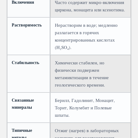
Включения
Часто содержит микро-включения
циркона, монацита или ксенотима.
Растворимость
Нерастворим в воде; медленно
разлагается в горячих
концентрированных кислотах
(H₂SO₄).
Стабильность
Химически стабилен, но
физически подвержен
метамиктизации в течение
геологического времени.
Связанные
Берилл, Гадолинит, Монацит,
минералы
Торит, Колумбит и Полевые
шпаты.
Типичные
Отжиг (нагрев) в лабораторных
методы
условиях для восстановления