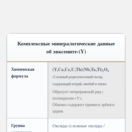
Комплексные минералогические данные
об эвксените-(Y)
Химическая
(Y,Ca,Ce,U,Th)(Nb,Ta,Ti)₂O₆
формула
(Сложный редкоземельный оксид,
содержащий иттрий, ниобий и титан)
Образует непрерывный ряд с
поликразом-(Y);
Обычно содержит примеси эрбия и
церия.
Группа
Оксиды (сложные оксиды /