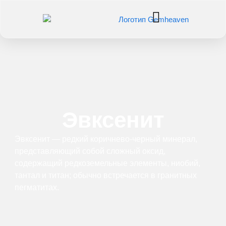
Эвксенит
Эвксенит — редкий коричнево-черный минерал,
представляющий собой сложный оксид,
содержащий редкоземельные элементы, ниобий,
тантал и титан; обычно встречается в гранитных
пегматитах.