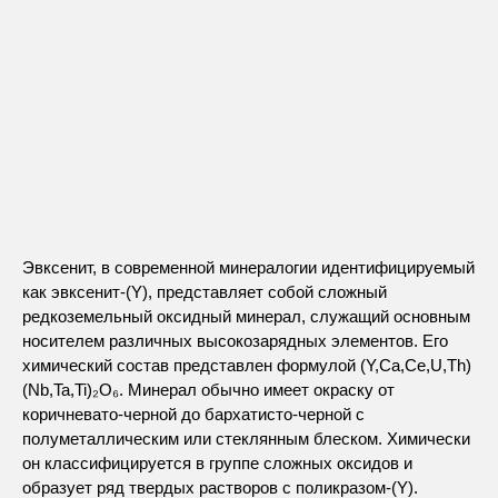
Эвксенит, в современной минералогии идентифицируемый
как эвксенит-(Y), представляет собой сложный
редкоземельный оксидный минерал, служащий основным
носителем различных высокозарядных элементов. Его
химический состав представлен формулой (Y,Ca,Ce,U,Th)
(Nb,Ta,Ti)₂O₆. Минерал обычно имеет окраску от
коричневато-черной до бархатисто-черной с
полуметаллическим или стеклянным блеском. Химически
он классифицируется в группе сложных оксидов и
образует ряд твердых растворов с поликразом-(Y).