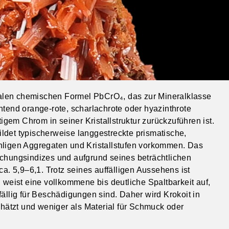
idealen chemischen Formel PbCrO₄, das zur Mineralklasse
htend orange-rote, scharlachrote oder hyazinthrote
em Chrom in seiner Kristallstruktur zurückzuführen ist.
bildet typischerweise langgestreckte prismatische,
trahligen Aggregaten und Kristallstufen vorkommen. Das
echungsindizes und aufgrund seines beträchtlichen
ca. 5,9–6,1. Trotz seines auffälligen Aussehens ist
 weist eine vollkommene bis deutliche Spaltbarkeit auf,
fällig für Beschädigungen sind. Daher wird Krokoit in
ätzt und weniger als Material für Schmuck oder