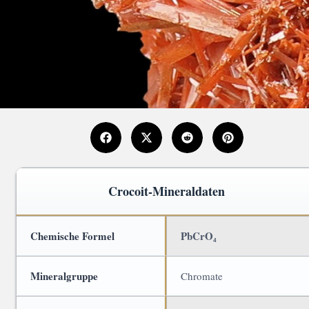
Crocoit-Mineraldaten
Chemische Formel
PbCrO₄
Mineralgruppe
Chromate