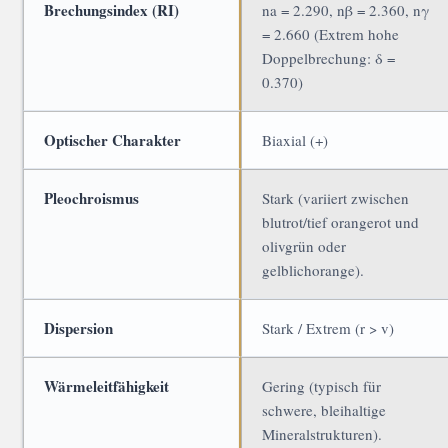
Brechungsindex (RI)
na = 2.290, nβ = 2.360, nγ
= 2.660 (Extrem hohe
Doppelbrechung: δ =
0.370)
Optischer Charakter
Biaxial (+)
Pleochroismus
Stark (variiert zwischen
blutrot/tief orangerot und
olivgrün oder
gelblichorange).
Dispersion
Stark / Extrem (r > v)
Wärmeleitfähigkeit
Gering (typisch für
schwere, bleihaltige
Mineralstrukturen).