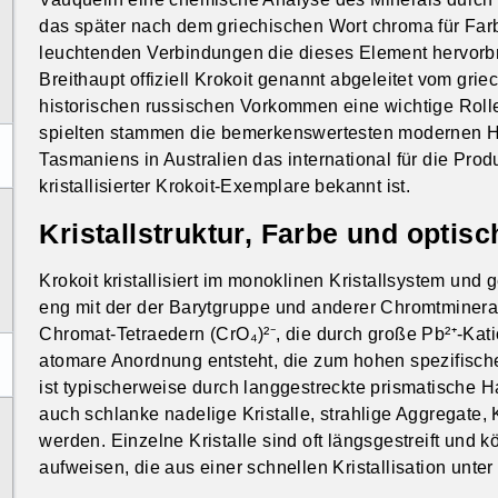
das später nach dem griechischen Wort chroma für Farb
leuchtenden Verbindungen die dieses Element hervorbr
Breithaupt offiziell Krokoit genannt abgeleitet vom gr
historischen russischen Vorkommen eine wichtige Roll
spielten stammen die bemerkenswertesten modernen H
Tasmaniens in Australien das international für die Pr
kristallisierter Krokoit-Exemplare bekannt ist.
Kristallstruktur, Farbe und optis
Krokoit kristallisiert im monoklinen Kristallsystem und g
eng mit der der Barytgruppe und anderer Chromtminerale
Chromat-Tetraedern (CrO₄)²⁻, die durch große Pb²⁺-Kati
atomare Anordnung entsteht, die zum hohen spezifische
ist typischerweise durch langgestreckte prismatische 
auch schlanke nadelige Kristalle, strahlige Aggregate,
werden. Einzelne Kristalle sind oft längsgestreift und
aufweisen, die aus einer schnellen Kristallisation unt