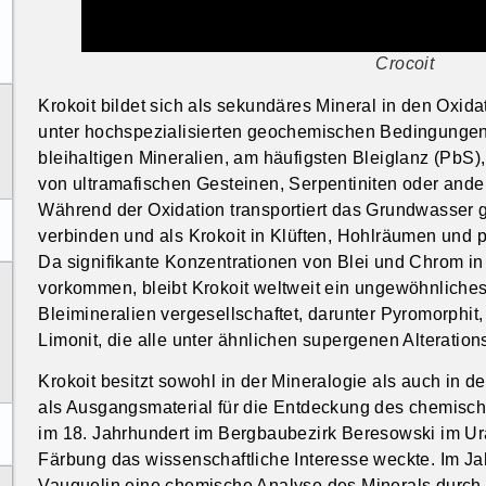
Crocoit
Krokoit bildet sich als sekundäres Mineral in den Oxid
unter hochspezialisierten geochemischen Bedingungen
bleihaltigen Mineralien, am häufigsten Bleiglanz (PbS),
von ultramafischen Gesteinen, Serpentiniten oder ande
Während der Oxidation transportiert das Grundwasser g
verbinden und als Krokoit in Klüften, Hohlräumen und
Da signifikante Konzentrationen von Blei und Chrom 
vorkommen, bleibt Krokoit weltweit ein ungewöhnliches
Bleimineralien vergesellschaftet, darunter Pyromorphit,
Limonit, die alle unter ähnlichen supergenen Alteratio
Krokoit besitzt sowohl in der Mineralogie als auch in 
als Ausgangsmaterial für die Entdeckung des chemisc
im 18. Jahrhundert im Bergbaubezirk Beresowski im Ural
Färbung das wissenschaftliche Interesse weckte. Im Ja
Vauquelin eine chemische Analyse des Minerals durch u