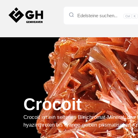
Ctrl
K
Crocoit
Crocoit ist ein seltenes Bleichromat-Mineral, das 
hyazinthroten bis orange-gelben prismatischen Kri