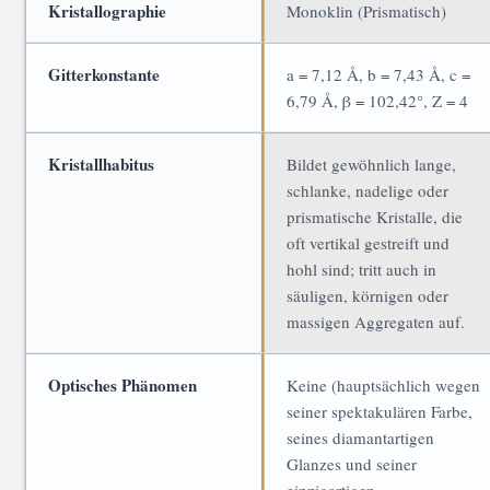
Kristallographie
Monoklin (Prismatisch)
Gitterkonstante
a = 7,12 Å, b = 7,43 Å, c =
6,79 Å, β = 102,42°, Z = 4
Kristallhabitus
Bildet gewöhnlich lange,
schlanke, nadelige oder
prismatische Kristalle, die
oft vertikal gestreift und
hohl sind; tritt auch in
säuligen, körnigen oder
massigen Aggregaten auf.
Optisches Phänomen
Keine (hauptsächlich wegen
seiner spektakulären Farbe,
seines diamantartigen
Glanzes und seiner