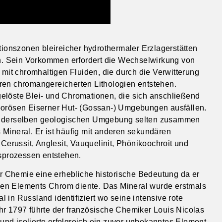
ationszonen bleireicher hydrothermaler Erzlagerstätten
. Sein Vorkommen erfordert die Wechselwirkung von
 mit chromhaltigen Fluiden, die durch die Verwitterung
ren chromangereicherten Lithologien entstehen.
elöste Blei- und Chromationen, die sich anschließend
 porösen Eiserner Hut- (Gossan-) Umgebungen ausfällen.
in derselben geologischen Umgebung selten zusammen
 Mineral. Er ist häufig mit anderen sekundären
 Cerussit, Anglesit, Vauquelinit, Phönikoochroit und
nsprozessen entstehen.
der Chemie eine erhebliche historische Bedeutung da er
hen Elements Chrom diente. Das Mineral wurde erstmals
 in Russland identifiziert wo seine intensive rote
hr 1797 führte der französische Chemiker Louis Nicolas
nd isolierte erfolgreich ein zuvor unbekanntes Element