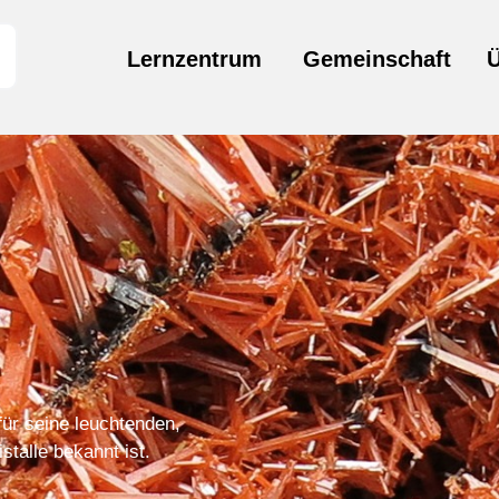
Lernzentrum
Gemeinschaft
für seine leuchtenden,
stalle bekannt ist.