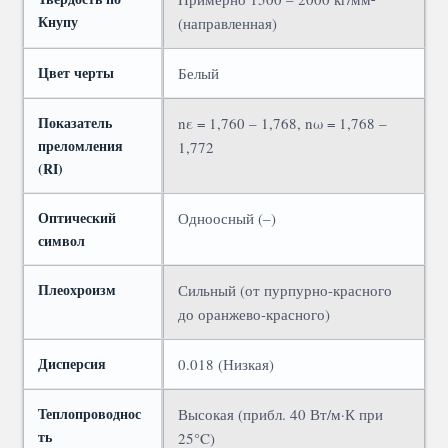
Кнупу
(направленная)
Цвет черты
Белый
Показатель
nε = 1,760 – 1,768, nω = 1,768 –
преломления
1,772
(RI)
Оптический
Одноосный (–)
символ
Плеохроизм
Сильный (от пурпурно-красного
до оранжево-красного)
Дисперсия
0.018 (Низкая)
Теплопроводнос
Высокая (прибл. 40 Вт/м·К при
ть
25°C)