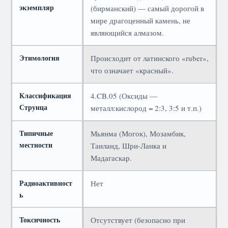
экземпляр
(бирманский) — самый дорогой в
мире драгоценный камень, не
являющийся алмазом.
Этимология
Происходит от латинского «ruber»,
что означает «красный».
Классификация
4.CB.05 (Оксиды —
Струнца
металл:кислород = 2:3, 3:5 и т.п.)
Типичные
Мьянма (Могок), Мозамбик,
местности
Таиланд, Шри-Ланка и
Мадагаскар.
Радиоактивност
Нет
ь
Токсичность
Отсутствует (безопасно при