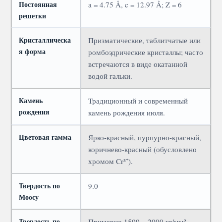
Постоянная
a = 4.75 Å, c = 12.97 Å; Z = 6
решетки
Кристаллическа
Призматические, таблитчатые или
я форма
ромбоэдрические кристаллы; часто
встречаются в виде окатанной
водой гальки.
Камень
Традиционный и современный
рождения
камень рождения июля.
Цветовая гамма
Ярко-красный, пурпурно-красный,
коричнево-красный (обусловлено
хромом Cr³⁺).
Твердость по
9.0
Моосу
Твердость по
Примерно 1500 – 2000 кг/мм²