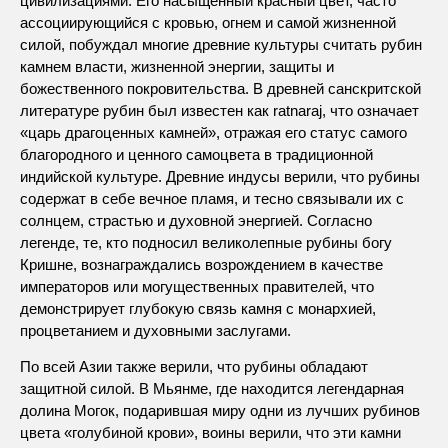
цивилизациями. Его насыщенный красный цвет, часто
ассоциирующийся с кровью, огнем и самой жизненной
силой, побуждал многие древние культуры считать рубин
камнем власти, жизненной энергии, защиты и
божественного покровительства. В древней санскритской
литературе рубин был известен как ratnaraj, что означает
«царь драгоценных камней», отражая его статус самого
благородного и ценного самоцвета в традиционной
индийской культуре. Древние индусы верили, что рубины
содержат в себе вечное пламя, и тесно связывали их с
солнцем, страстью и духовной энергией. Согласно
легенде, те, кто подносил великолепные рубины богу
Кришне, вознаграждались возрождением в качестве
императоров или могущественных правителей, что
демонстрирует глубокую связь камня с монархией,
процветанием и духовными заслугами.
По всей Азии также верили, что рубины обладают
защитной силой. В Мьянме, где находится легендарная
долина Могок, подарившая миру одни из лучших рубинов
цвета «голубиной крови», воины верили, что эти камни