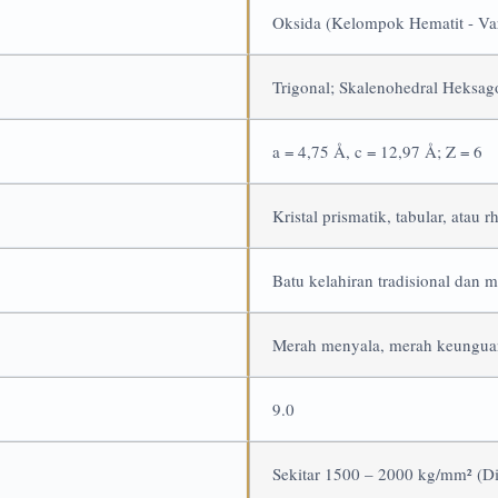
Oksida (Kelompok Hematit - Va
Trigonal; Skalenohedral Heksag
a = 4,75 Å, c = 12,97 Å; Z = 6
Kristal prismatik, tabular, atau 
Batu kelahiran tradisional dan m
Merah menyala, merah keunguan
9.0
Sekitar 1500 – 2000 kg/mm² (Di