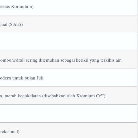
rietas Korundum)
onal ($3m$)
rhombohedral; sering ditemukan sebagai kerikil yang terkikis air.
odern untuk bulan Juli.
, merah kecokelatan (disebabkan oleh Kromium Cr³⁺).
reksional)