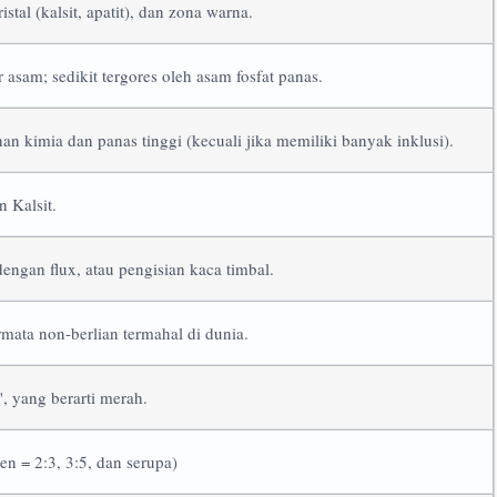
kristal (kalsit, apatit), dan zona warna.
 asam; sedikit tergores oleh asam fosfat panas.
han kimia dan panas tinggi (kecuali jika memiliki banyak inklusi).
n Kalsit.
ngan flux, atau pengisian kaca timbal.
mata non-berlian termahal di dunia.
", yang berarti merah.
n = 2:3, 3:5, dan serupa)