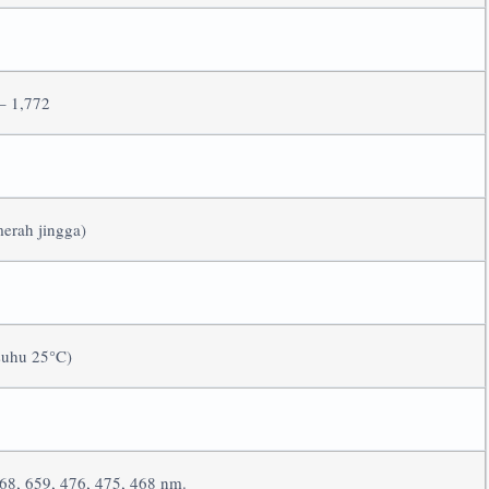
 – 1,772
erah jingga)
suhu 25°C)
668, 659, 476, 475, 468 nm.