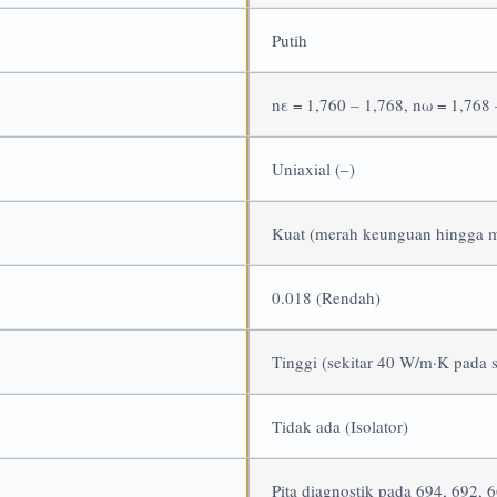
Putih
nε = 1,760 – 1,768, nω = 1,768
Uniaxial (–)
Kuat (merah keunguan hingga m
0.018 (Rendah)
Tinggi (sekitar 40 W/m·K pada 
Tidak ada (Isolator)
Pita diagnostik pada 694, 692, 