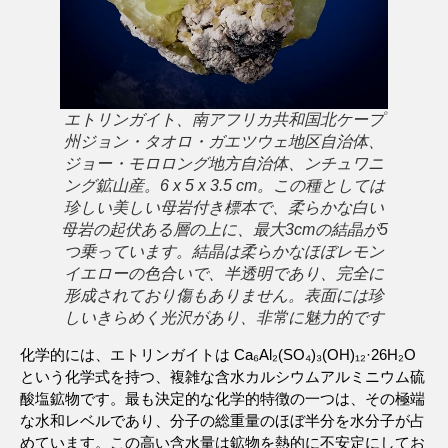
エトリンガイト、南アフリカ共和国北ケープ
州ジョン・タオロ・ガエツウェ地区自治体、
ジョー・モロロング地方自治体、ンチュワニ
ング鉱山産。6 x 5 x 3.5 cm。この種としては
珍しい美しい母岩付き標本で、柔らかな白い
母岩の起伏ある層の上に、最大3cmの結晶が5
つ乗っています。結晶は柔らかなほぼレモン
イエローの色合いで、半透明であり、完全に
形成されており傷もありません。表面には珍
しいきらめく光沢があり、非常に魅力的です
化学的には、エトリンガイトは Ca₆Al₂(SO₄)₃(OH)₁₂·26H₂O
という化学式を持つ、複雑な含水カルシウムアルミニウム硫
酸塩鉱物です。最も決定的な化学的特徴の一つは、その極端
な水和レベルであり、分子の総重量のほぼ半分を水分子が占
めています。この高い含水量は鉱物を熱的に不安定にしてお