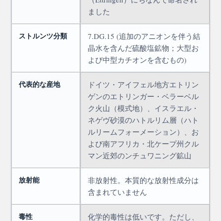
ました
ストルンツ分類
7.DG.15 (追加のアニオンを伴う結
晶水を含んだ硫酸塩鉱物；大型お
よび中型カチオンを含むもの)
代表的な産地
ドイツ・アイフェル地方エトリン
ゲンのエトリンガー・ベラーベル
ク火山（模式地）、イスラエル・
ネゲヴ砂漠のハトルリム層（ハト
ルリームフォーメーション）、お
よび南アフリカ・北ケープ州クル
マン近郊のンチュワニング鉱山
放射能
非放射性。本質的な放射性成分は
含まれていません
毒性
化学的毒性は低いです。ただし、