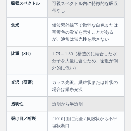
吸収スペクトル
可視スペクトル内に特徴的な吸収
帯なし
蛍光
短波紫外線下で微弱な白色または
帯黄色の蛍光を示すことがある
が、通常は蛍光性を示さない
比重（SG）
1.75 – 1.80（構造的に結合した水
分子を大量に含むため、密度が例
外的に低い）
光沢（研磨）
ガラス光沢。繊維状または針状の
場合は絹糸光沢
透明性
透明から半透明
裂け目／断裂
{1010}面に完全 / 貝殻状から不平
坦状断口