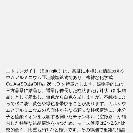
エトリンガイト（Ettringite）は、高度に水和した硫酸カルシ
ウムアルミニウム亜珪酸塩鉱物であり、複雑な化学式
Ca₆Al₂(SO₄)₃(OH)₁₂·26H₂O を特徴とします。鉱物学的には
三方晶系に結晶し、通常は伸長した柱状または針状（針状結
晶）として産出し、無色から白色を呈しますが、不純物によ
って稀に淡い黄色や緑色を帯びることがあります。カルシウ
ムとアルミニウムの八面体からなる頑丈な柱状構造に、水分
子と硫酸イオンを収容する開いたチャンネル（空隙路）が結
合した特異な結晶構造を持つため、モース硬度は2〜2.5と比
較的低く、比重も約1.77と軽いです。その繊細で複雑な結晶