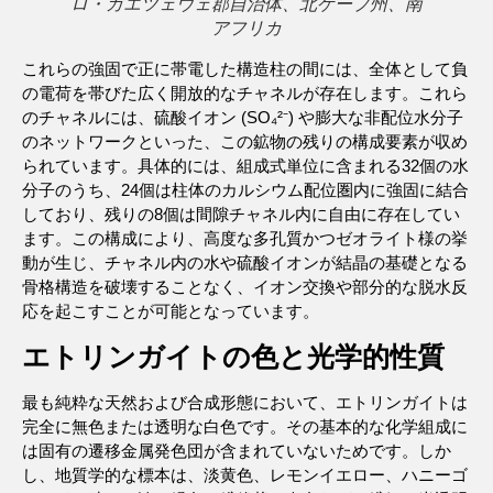
ロ・ガエツェウェ郡自治体、北ケープ州、南
アフリカ
これらの強固で正に帯電した構造柱の間には、全体として負
の電荷を帯びた広く開放的なチャネルが存在します。これら
のチャネルには、硫酸イオン (SO₄²⁻) や膨大な非配位水分子
のネットワークといった、この鉱物の残りの構成要素が収め
られています。具体的には、組成式単位に含まれる32個の水
分子のうち、24個は柱体のカルシウム配位圏内に強固に結合
しており、残りの8個は間隙チャネル内に自由に存在してい
ます。この構成により、高度な多孔質かつゼオライト様の挙
動が生じ、チャネル内の水や硫酸イオンが結晶の基礎となる
骨格構造を破壊することなく、イオン交換や部分的な脱水反
応を起こすことが可能となっています。
エトリンガイトの色と光学的性質
最も純粋な天然および合成形態において、エトリンガイトは
完全に無色または透明な白色です。その基本的な化学組成に
は固有の遷移金属発色団が含まれていないためです。しか
し、地質学的な標本は、淡黄色、レモンイエロー、ハニーゴ