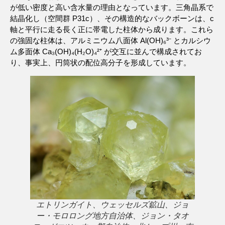
が低い密度と高い含水量の理由となっています。三角晶系で
結晶化し（空間群 P31c）、その構造的なバックボーンは、c
軸と平行に走る長く正に帯電した柱体から成ります。これら
の強固な柱体は、アルミニウム八面体 Al(OH)₆³⁻ とカルシウ
ム多面体 Ca₃(OH)₄(H₂O)₄²⁺ が交互に並んで構成されてお
り、事実上、円筒状の配位高分子を形成しています。
エトリンガイト、ウェッセルズ鉱山、ジョ
ー・モロロング地方自治体、ジョン・タオ