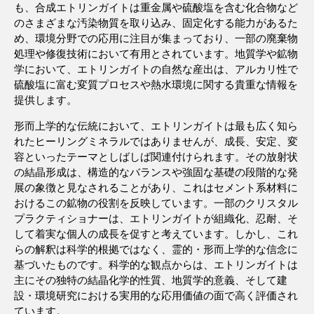
も、合成エトリンガイトは重金属や硫酸塩を含む化合物など
のさまざまな汚染物質を取り込み、固定化する能力があるた
め、環境分野での応用に注目が集まっており、一部の廃棄物
処理や修復技術において有用とされています。地質学や鉱物
学において、エトリンガイトの自然な産出は、アルカリ性で
硫酸塩に富む変質プロセスや熱水環境に関する貴重な情報を
提供します。
形而上学的な伝統において、エトリンガイトは最も広く知ら
れたヒーリングミネラルではありませんが、成長、安定、変
容といったテーマとしばしば関連付けられます。その放射状
の結晶形成は、構造的なバランスや強固な基礎の段階的な発
展の象徴と見なされることがあり、これはセメント系材料に
おけるこの鉱物の役割を反映しています。一部のクリスタル
プラクティショナーは、エトリンガイトが組織化、忍耐、そ
して着実な個人の成長を促すと考えています。しかし、これ
らの解釈は科学的根拠ではなく、霊的・形而上学的な信念に
基づいたものです。科学的な観点からは、エトリンガイトは
主にその独特の結晶化学的性質、地質学的意義、そして建
設・環境研究における実用的な応用価値の面で高く評価され
ています。