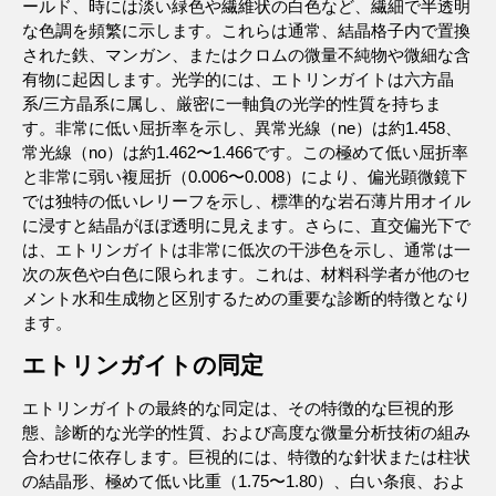
ールド、時には淡い緑色や繊維状の白色など、繊細で半透明
な色調を頻繁に示します。これらは通常、結晶格子内で置換
された鉄、マンガン、またはクロムの微量不純物や微細な含
有物に起因します。光学的には、エトリンガイトは六方晶
系/三方晶系に属し、厳密に一軸負の光学的性質を持ちま
す。非常に低い屈折率を示し、異常光線（ne）は約1.458、
常光線（no）は約1.462〜1.466です。この極めて低い屈折率
と非常に弱い複屈折（0.006〜0.008）により、偏光顕微鏡下
では独特の低いレリーフを示し、標準的な岩石薄片用オイル
に浸すと結晶がほぼ透明に見えます。さらに、直交偏光下で
は、エトリンガイトは非常に低次の干渉色を示し、通常は一
次の灰色や白色に限られます。これは、材料科学者が他のセ
メント水和生成物と区別するための重要な診断的特徴となり
ます。
エトリンガイトの同定
エトリンガイトの最終的な同定は、その特徴的な巨視的形
態、診断的な光学的性質、および高度な微量分析技術の組み
合わせに依存します。巨視的には、特徴的な針状または柱状
の結晶形、極めて低い比重（1.75〜1.80）、白い条痕、およ