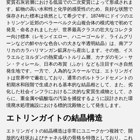
変質石灰岩層における低温での二次変質によって形成されま
す。鉱物の高い水和性と化学的感受性のため、良好な状態で
保存された標本は依然として希少です。1874年にドイツのエ
トリンゲン近郊のベラーベルク火山複合体の模式地で初めて
発見・命名されましたが、世界最高クラスの壮大なコレクタ
ー向け標本（レモンイエロー、ハニーゴールド、ライムグリ
ーンなどの鮮やかな色合いの大きな半透明結晶）は、南アフ
リカのカラハリマンガン鉱床から産出します。その他、イス
ラエルとヨルダンの熱変成ハトルリム層、カナダのモン・サ
ン・ティレール、日本の布賀（ふか）なども注目すべき自然
発生地です。一方で、人為的なスケールでは、エトリンガイ
トは世界中で遍在しており、通常のポルトランドセメントの
初期水和段階で生成される基本的な結晶相として、また、劣
化した社会インフラにおける二次的な変質生成物として、さ
らに、重金属や硫酸塩の汚染を捕捉するように設計された環
境廃水処理施設における標的沈殿物として発生します。
エトリンガイトの結晶構造
エトリンガイトの結晶構造は非常にユニークかつ複雑で、開
放的な柱状およびチャネル状の骨格を特徴としており、これ