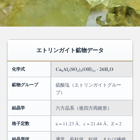
エトリンガイト鉱物データ
化学式
Ca₆Al₂(SO₄)₃(OH)₁₂ · 26H₂O
鉱物グループ
硫酸塩（エトリンガイトグルー
プ）
結晶学
六方晶系（複四方両錐形）
格子定数
a = 11.23 Å、c = 21.44 Å、Z = 2
結晶形状
通常、長柱状、針状、または繊維