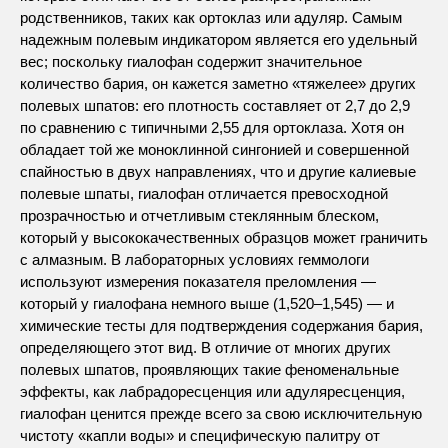
родственников, таких как ортоклаз или адуляр. Самым
надежным полевым индикатором является его удельный
вес; поскольку гиалофан содержит значительное
количество бария, он кажется заметно «тяжелее» других
полевых шпатов: его плотность составляет от 2,7 до 2,9
по сравнению с типичными 2,55 для ортоклаза. Хотя он
обладает той же моноклинной сингонией и совершенной
спайностью в двух направлениях, что и другие калиевые
полевые шпаты, гиалофан отличается превосходной
прозрачностью и отчетливым стеклянным блеском,
который у высококачественных образцов может граничить
с алмазным. В лабораторных условиях геммологи
используют измерения показателя преломления —
который у гиалофана немного выше (1,520–1,545) — и
химические тесты для подтверждения содержания бария,
определяющего этот вид. В отличие от многих других
полевых шпатов, проявляющих такие феноменальные
эффекты, как лабрадоресценция или адуляресценция,
гиалофан ценится прежде всего за свою исключительную
чистоту «капли воды» и специфическую палитру от