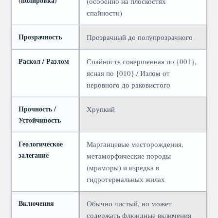
(полировка)
(особенно на плоскостях
спайности)
Прозрачность
Прозрачный до полупрозрачного
Раскол / Разлом
Спайность совершенная по {001},
ясная по {010} / Излом от
неровного до раковистого
Прочность /
Хрупкий
Устойчивость
Геологическое
Марганцевые месторождения,
залегание
метаморфические породы
(мраморы) и изредка в
гидротермальных жилах
Включения
Обычно чистый, но может
содержать флюидные включения