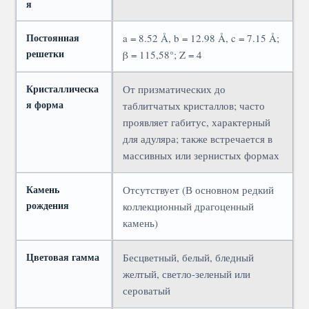
я
Постоянная
a = 8.52 Å, b = 12.98 Å, c = 7.15 Å;
решетки
β = 115,58°; Z = 4
Кристаллическа
От призматических до
я форма
таблитчатых кристаллов; часто
проявляет габитус, характерный
для адуляра; также встречается в
массивных или зернистых формах
Камень
Отсутствует (В основном редкий
рождения
коллекционный драгоценный
камень)
Цветовая гамма
Бесцветный, белый, бледный
желтый, светло-зеленый или
сероватый