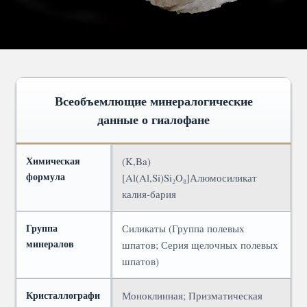
Всеобъемлющие минералогические
данные о гиалофане
Химическая
(K,Ba)
формула
[Al(Al,Si)Si₂O₈]
Алюмосиликат
калия-бария
Группа
Силикаты (Группа полевых
минералов
шпатов; Серия щелочных полевых
шпатов)
Кристаллографи
Моноклинная; Призматическая