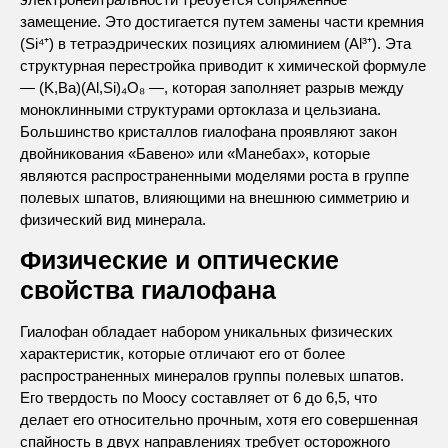
замещение. Это достигается путем замены части кремния
(Si⁴⁺) в тетраэдрических позициях алюминием (Al³⁺). Эта
структурная перестройка приводит к химической формуле
— (K,Ba)(Al,Si)₄O₈ —, которая заполняет разрыв между
моноклинными структурами ортоклаза и цельзиана.
Большинство кристаллов гиалофана проявляют закон
двойникования «Бавено» или «Манебах», которые
являются распространенными моделями роста в группе
полевых шпатов, влияющими на внешнюю симметрию и
физический вид минерала.
Физические и оптические
свойства гиалофана
Гиалофан обладает набором уникальных физических
характеристик, которые отличают его от более
распространенных минералов группы полевых шпатов.
Его твердость по Моосу составляет от 6 до 6,5, что
делает его относительно прочным, хотя его совершенная
спайность в двух направлениях требует осторожного