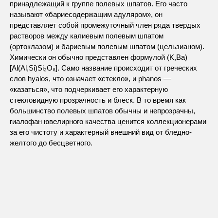
принадлежащий к группе полевых шпатов. Его часто
называют «бариесодержащим адуляром», он
представляет собой промежуточный член ряда твердых
растворов между калиевым полевым шпатом
(ортоклазом) и бариевым полевым шпатом (цельзианом).
Химически он обычно представлен формулой (K,Ba)
[Al(Al,Si)Si₂O₈]. Само название происходит от греческих
слов hyalos, что означает «стекло», и phanos —
«казаться», что подчеркивает его характерную
стекловидную прозрачность и блеск. В то время как
большинство полевых шпатов обычны и непрозрачны,
гиалофан ювелирного качества ценится коллекционерами
за его чистоту и характерный внешний вид от бледно-
желтого до бесцветного.