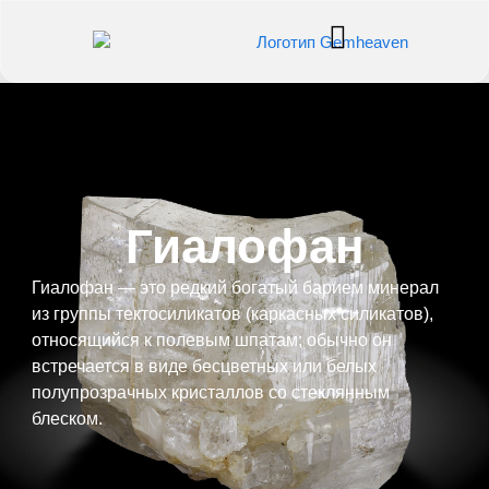
Гиалофан
Гиалофан — это редкий богатый барием минерал
из группы тектосиликатов (каркасных силикатов),
относящийся к полевым шпатам; обычно он
встречается в виде бесцветных или белых
полупрозрачных кристаллов со стеклянным
блеском.