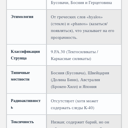
Бусовачи, Босния и Герцеговина
Этимология
От греческих слов «hyalos»
(стекло) и «phanos» (казаться/
появляться), что указывает на его
прозрачность.
Классификация
9.FA.30 (Тектосиликаты /
Струнца
Каркасные силикаты)
Типичные
Босния (Бусовача), Швейцария
местности
(Долина Бинн), Австралия
(Брокен-Хилл) и Япония
Радиоактивност
Отсутствует (хотя может
ь
содержать следы K-40)
Токсичность
Низкая; содержит барий, но он