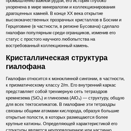
промышленно важной рудой, его история глубоко
укоренена в мире минералогии и коллекционирования
драгоценных камней. В конце XX века открытие
высококачественных прозрачных кристаллов в Боснии и
Герцеговине (в частности, в регионе Бусовача) сделало
гиалофан популярным среди огранщиков, изменив его
статус с простого научного любопытства на
востребованный коллекционный камень.
Кристаллическая структура
гиалофана
Гиалофан относится к моноклинной сингонии, в частности,
к призматическому классу 2/m. Его внутренний каркас
представляет собой трехмерную сеть тетраэдров
кремнезема (SiO₄) и глинозема (AlO₄) — структуру, общую
для всех тектосиликатов. В гиалофане эти тетраэдры
связаны общими атомами кислорода, образуя большие
открытые полости, в которых размещаются более
крупные катионы. Определяющей характеристикой его
структуры является неупорядоченное или частично