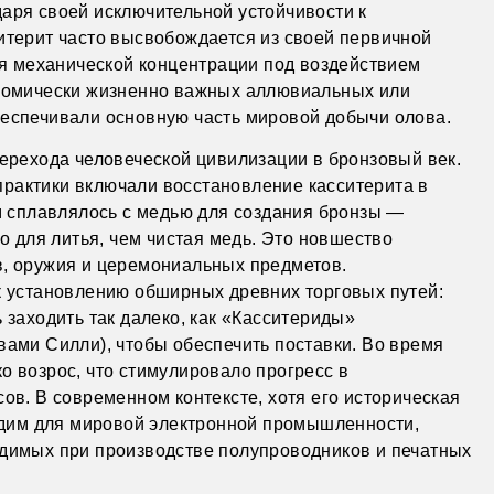
аря своей исключительной устойчивости к
итерит часто высвобождается из своей первичной
ся механической концентрации под воздействием
ономически жизненно важных аллювиальных или
еспечивали основную часть мировой добычи олова.
ерехода человеческой цивилизации в бронзовый век.
 практики включали восстановление касситерита в
м сплавлялось с медью для создания бронзы —
о для литья, чем чистая медь. Это новшество
, оружия и церемониальных предметов.
к установлению обширных древних торговых путей:
 заходить так далеко, как «Касситериды»
ами Силли), чтобы обеспечить поставки. Во время
 возрос, что стимулировало прогресс в
ов. В современном контексте, хотя его историческая
ходим для мировой электронной промышленности,
димых при производстве полупроводников и печатных