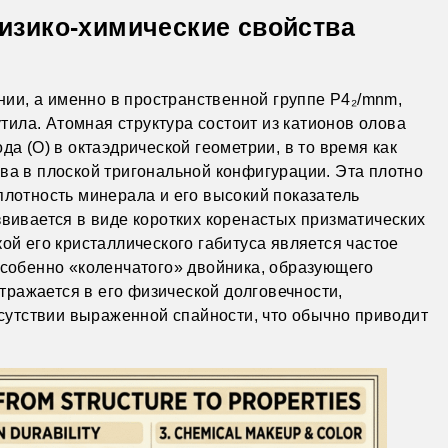
изико-химические свойства
нии, а именно в пространственной группе P4₂/mnm,
утила. Атомная структура состоит из катионов олова
а (O) в октаэдрической геометрии, в то время как
ва в плоской тригональной конфигурации. Эта плотно
лотность минерала и его высокий показатель
вивается в виде коротких коренастых призматических
ой его кристаллического габитуса является частое
особенно «коленчатого» двойника, образующего
отражается в его физической долговечности,
тсутствии выраженной спайности, что обычно приводит