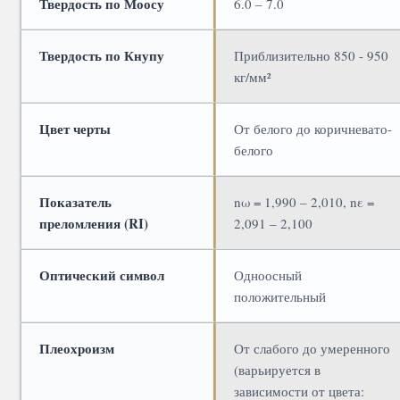
Твердость по Моосу
6.0 – 7.0
Твердость по Кнупу
Приблизительно 850 - 950
кг/мм²
Цвет черты
От белого до коричневато-
белого
Показатель
nω = 1,990 – 2,010, nε =
преломления (RI)
2,091 – 2,100
Оптический символ
Одноосный
положительный
Плеохроизм
От слабого до умеренного
(варьируется в
зависимости от цвета: