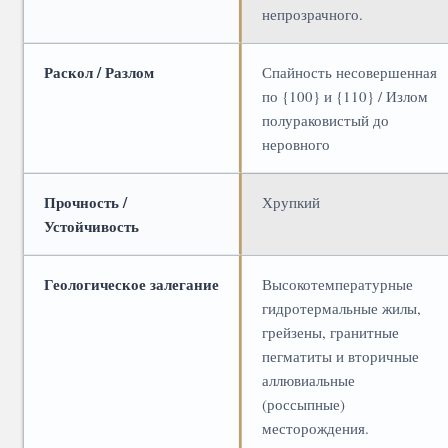
непрозрачного.
Раскол / Разлом
Спайность несовершенная
по {100} и {110} / Излом
полураковистый до
неровного
Прочность /
Хрупкий
Устойчивость
Геологическое залегание
Высокотемпературные
гидротермальные жилы,
грейзены, гранитные
пегматиты и вторичные
аллювиальные
(россыпные)
месторождения.