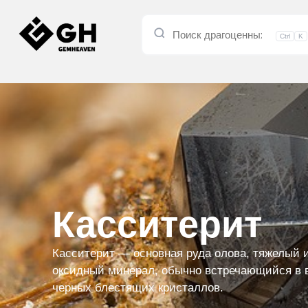
Ctrl
K
Касситерит
Касситерит — основная руда олова, тяжелый 
оксидный минерал, обычно встречающийся в 
черных блестящих кристаллов.