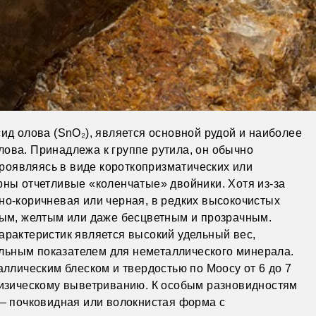
ид олова (SnO₂), является основной рудой и наиболее
ова. Принадлежа к группе рутила, он обычно
проявляясь в виде короткопризматических или
рны отчетливые «коленчатые» двойники. Хотя из-за
но-коричневая или черная, в редких высокочистых
вым, желтым или даже бесцветным и прозрачным.
арактеристик является высокий удельный вес,
тельным показателем для неметаллического минерала.
аллическим блеском и твердостью по Моосу от 6 до 7
физическому выветриванию. К особым разновидностям
 — почковидная или волокнистая форма с