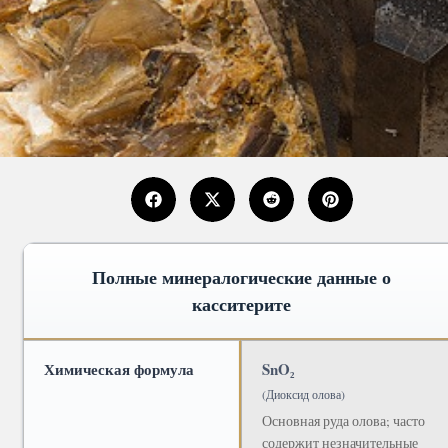
Полные минералогические данные о
касситерите
Химическая формула
SnO₂
(Диоксид олова)
Основная руда олова; часто
содержит незначительные