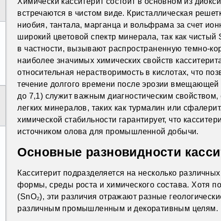
Химически касситерит состоит в основном из диокс
встречаются в чистом виде. Кристаллическая решет
ниобия, тантала, марганца и вольфрама за счет ио
широкий цветовой спектр минерала, так как чистый 
в частности, вызывают распространенную темно-ко
наиболее значимых химических свойств касситерита
относительная нерастворимость в кислотах, что по
течение долгого времени после эрозии вмещающей п
до 7,1) служит важным диагностическим свойством,
легких минералов, таких как турмалин или сфалерит
химической стабильности гарантирует, что кассите
источником олова для промышленной добычи.
Основные разновидности касси
Касситерит подразделяется на несколько различных
формы, среды роста и химического состава. Хотя п
(SnO₂), эти различия отражают разные геологическ
различным промышленным и декоративным целям.