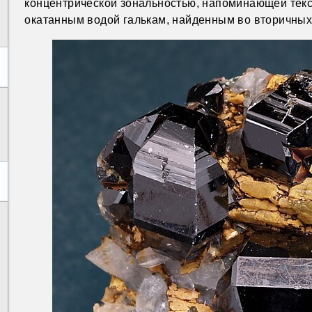
концентрической зональностью, напоминающей текс
окатанным водой галькам, найденным во вторичны