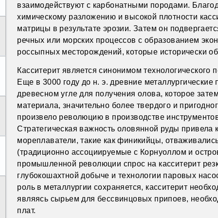
взаимодействуют с карбонатными породами. Благод
химическому разложению и высокой плотности касс
матрицы в результате эрозии. Затем он подвергает
речных или морских процессов с образованием эк
россыпных месторождений, которые исторически об
Касситерит является синонимом технологического п
Еще в 3000 году до н. э. древние металлургические
древесном угле для получения олова, которое зате
материала, значительно более твердого и пригодног
произвело революцию в производстве инструментов
Стратегическая важность оловянной руды привела 
мореплаватели, такие как финикийцы, отваживались
(традиционно ассоциируемые с Корнуоллом и остров
промышленной революции спрос на касситерит резко
глубокошахтной добыче и технологии паровых насос
роль в металлургии сохраняется, касситерит необ
являясь сырьем для бессвинцовых припоев, необхо
плат.