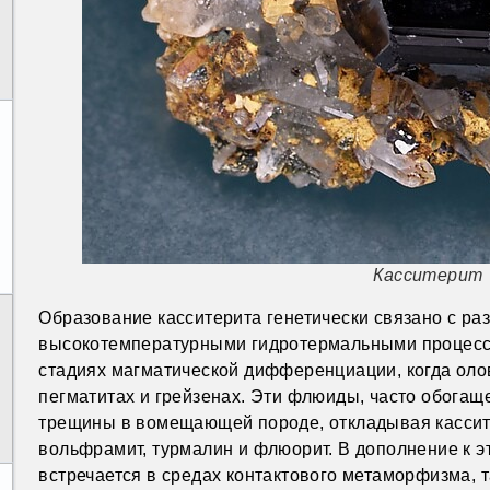
Касситерит
Образование касситерита генетически связано с р
высокотемпературными гидротермальными процесса
стадиях магматической дифференциации, когда ол
пегматитах и грейзенах. Эти флюиды, часто обога
трещины в вомещающей породе, откладывая кассите
вольфрамит, турмалин и флюорит. В дополнение к
встречается в средах контактового метаморфизма, т