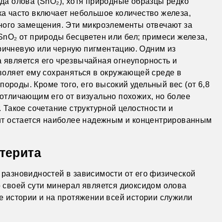
ида олова (SnO₂), хотя природные образцы редко
ка часто включает небольшое количество железа,
нного замещения. Эти микроэлементы отвечают за
SnO₂ от природы бесцветен или бел; примеси железа,
ричневую или черную пигментацию. Одним из
 является его чрезвычайная огнеупорность и
зволяет ему сохраняться в окружающей среде в
ороды. Кроме того, его высокий удельный вес (от 6,8
 отличающим его от визуально похожих, но более
. Такое сочетание структурной целостности и
рит остается наиболее надежным и концентрированным
терита
 разновидностей в зависимости от его физической
о своей сути минерал является диоксидом олова
ие истории и на протяжении всей истории служили