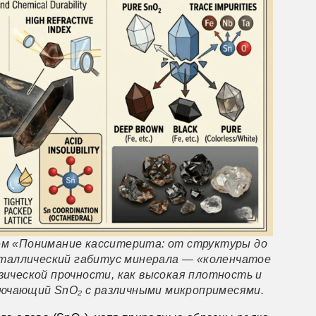
ем «Понимание касситерита: от структуры до
таллический габитус минерала — «коленчатое
ической прочности, как высокая плотность и
лючающий SnO₂ с различными микропримесями.