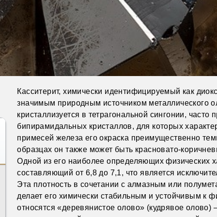
Касситерит, химически идентифицируемый как диокс
значимым природным источником металлического ол
кристаллизуется в тетрагональной сингонии, часто 
бипирамидальных кристаллов, для которых характе
примесей железа его окраска преимущественно тем
образцах он также может быть красновато-коричне
Одной из его наиболее определяющих физических х
составляющий от 6,8 до 7,1, что является исключи
Эта плотность в сочетании с алмазным или полумет
делает его химически стабильным и устойчивым к 
относятся «деревянистое олово» (кудрявое олово)