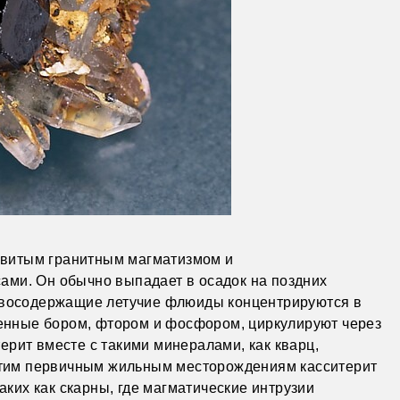
азвитым гранитным магматизмом и
ми. Он обычно выпадает в осадок на поздних
овосодержащие летучие флюиды концентрируются в
щенные бором, фтором и фосфором, циркулируют через
рит вместе с такими минералами, как кварц,
 этим первичным жильным месторождениям касситерит
аких как скарны, где магматические интрузии