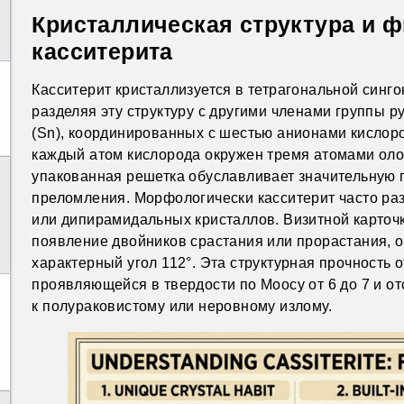
Кристаллическая структура и ф
касситерита
Касситерит кристаллизуется в тетрагональной синго
разделяя эту структуру с другими членами группы р
(Sn), координированных с шестью анионами кислород
каждый атом кислорода окружен тремя атомами оло
упакованная решетка обуславливает значительную п
преломления. Морфологически касситерит часто раз
или дипирамидальных кристаллов. Визитной карточк
появление двойников срастания или прорастания, 
характерный угол 112°. Эта структурная прочность 
проявляющейся в твердости по Моосу от 6 до 7 и о
к полураковистому или неровному излому.