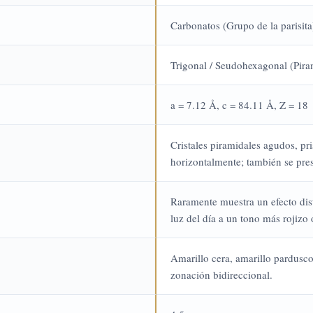
Carbonatos (Grupo de la parisita
Trigonal / Seudohexagonal (Pira
a = 7.12 Å, c = 84.11 Å, Z = 18
Cristales piramidales agudos, p
horizontalmente; también se pre
Raramente muestra un efecto dis
luz del día a un tono más rojizo
Amarillo cera, amarillo pardusco
zonación bidireccional.