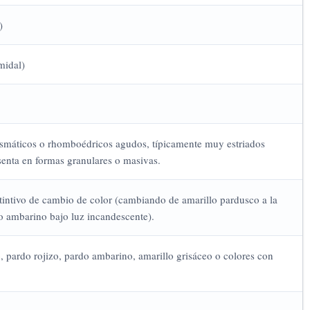
)
midal)
rismáticos o rhomboédricos agudos, típicamente muy estriados
senta en formas granulares o masivas.
tintivo de cambio de color (cambiando de amarillo pardusco a la
 o ambarino bajo luz incandescente).
, pardo rojizo, pardo ambarino, amarillo grisáceo o colores con