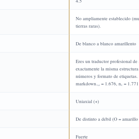
4.5
No ampliamente establecido (mue
tierras raras).
De blanco a blanco amarillento
Eres un traductor profesional de
exactamente la misma estructura
números y formato de etiquetas.
markdown.
= 1.676, n
= 1.771
ω
ε
Uniaxial (+)
De distinto a débil (O = amarillo
Fuerte