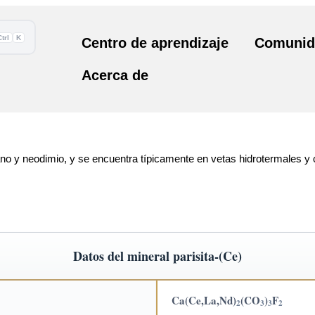
Ctrl
K
Centro de aprendizaje
Comunid
Acerca de
tano y neodimio, y se encuentra típicamente en vetas hidrotermales y 
Datos del mineral parisita-(Ce)
Ca(Ce,La,Nd)
(CO
)
F
2
3
3
2