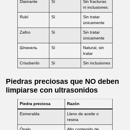
Diamante
Sí
Sin fracturas
ni inclusiones.
Rubí
Sí
Sin tratar
únicamente
Zafiro
Sí
Sin tratar
únicamente
Шпинель
Sí
Natural, sin
tratar
Crisoberilo
Sí
Sin inclusiones
Piedras preciosas que NO deben
limpiarse con ultrasonidos
Piedra preciosa
Razón
Esmeralda
Lleno de aceite o
resina
Ópalo
Alto contenido de