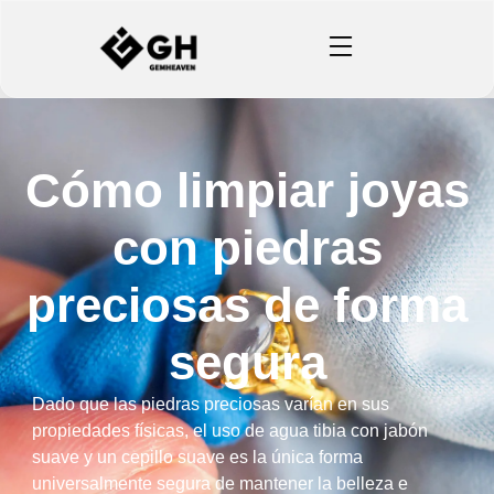
Cómo limpiar joyas
con piedras
preciosas de forma
segura
Dado que las piedras preciosas varían en sus
propiedades físicas, el uso de agua tibia con jabón
suave y un cepillo suave es la única forma
universalmente segura de mantener la belleza e