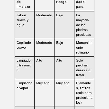
de
riesgo
dado
limpieza
para
Jabón
Moderado
Bajo
La
suave y
mayoría
agua
de las
piedras
preciosas
Cepillado
Moderado
Bajo
Mantenimi
suave
ento
rutinario
Limpiador
Alto
Alto
Solo
ultrasónic
piedras
o
duras sin
tratar.
Limpiador
Muy alto
Muy alto
Diamante
a vapor
s, zafiros
(solo para
profesiona
les)