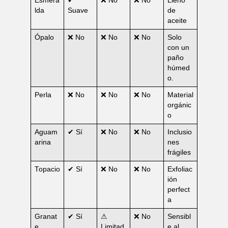
Esmera
✔
❌ No
❌ No
Lleno
lda
Suave
de
aceite
Ópalo
❌ No
❌ No
❌ No
Solo
con un
paño
húmed
o.
Perla
❌ No
❌ No
❌ No
Material
orgánic
o
Aguam
✔ Sí
❌ No
❌ No
Inclusio
arina
nes
frágiles
Topacio
✔ Sí
❌ No
❌ No
Exfoliac
ión
perfect
a
Granat
✔ Sí
⚠
❌ No
Sensibl
e
Limitad
e al