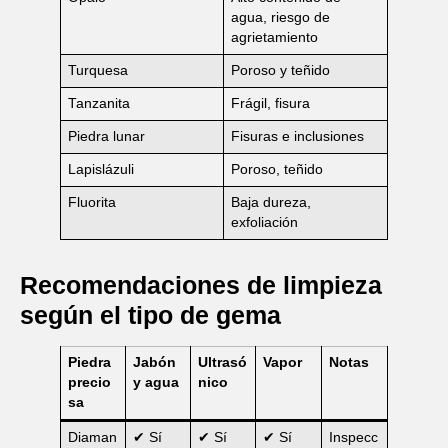
agua, riesgo de
agrietamiento
Turquesa
Poroso y teñido
Tanzanita
Frágil, fisura
Piedra lunar
Fisuras e inclusiones
Lapislázuli
Poroso, teñido
Fluorita
Baja dureza,
exfoliación
Recomendaciones de limpieza
según el tipo de gema
Piedra
Jabón
Ultrasó
Vapor
Notas
precio
y agua
nico
sa
Diaman
✔ Sí
✔ Sí
✔ Sí
Inspecc