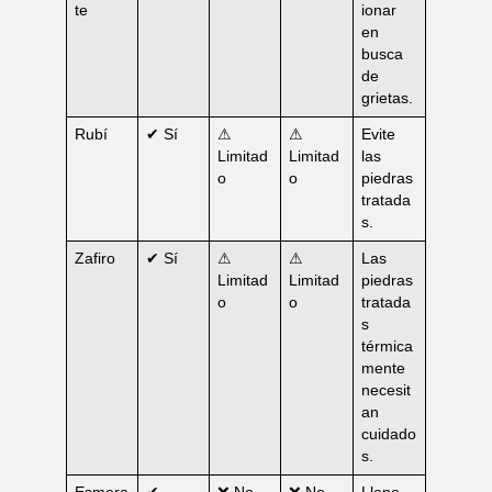
te
ionar
en
busca
de
grietas.
Rubí
✔ Sí
⚠
⚠
Evite
Limitad
Limitad
las
o
o
piedras
tratada
s.
Zafiro
✔ Sí
⚠
⚠
Las
Limitad
Limitad
piedras
o
o
tratada
s
térmica
mente
necesit
an
cuidado
s.