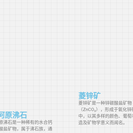
芬兰
法国
德国
加纳
希腊
格陵兰岛
菱锌矿
菱锌矿是一种锌碳酸盐矿物
（ZnCO₃），形成于氧化锌
危地马拉
河原沸石
中，以其多样的颜色、葡萄
原沸石是一种稀有的水合钙
造及矿物学意义而闻名。
酸盐矿物，属于沸石族，通
几内亚