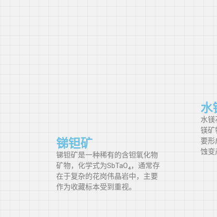
黄绿或绿黄
（YG/GY）
强黄绿色
（styG）
黄绿色 (yG)
微黄绿色
水
（slyG）
水镁
镁矿
绿色 (G)
锑钽矿
要形
蚀变
微蓝绿色
锑钽矿是一种稀有的含钽氧化物
（vslbG）
矿物，化学式为SbTaO₄，通常存
在于复杂的花岗伟晶岩中，主要
蓝绿色（bG）
作为收藏标本受到重视。
非常强烈的蓝
绿色（vstbG）