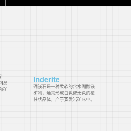
矿
Inderite
斜晶
硼镁石是一种柔软的含水硼酸镁
和矿
矿物，通常形成白色或无色的棱
柱状晶体，产于蒸发岩矿床中。