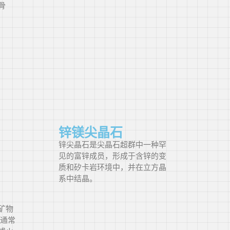
骨
锌镁尖晶石
锌尖晶石是尖晶石超群中一种罕
见的富锌成员，形成于含锌的变
质和矽卡岩环境中，并在立方晶
系中结晶。
矿物
，通常