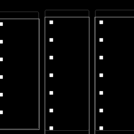
位置
诞生石
可穿戴性
阿富汗
一月
仅显示
阿尔及利亚
二月
差 / 欠佳
安哥拉
三月
好至差
南极洲
四月
良好
阿根廷
五月
优 / 很好
澳大利亚
六月
极优