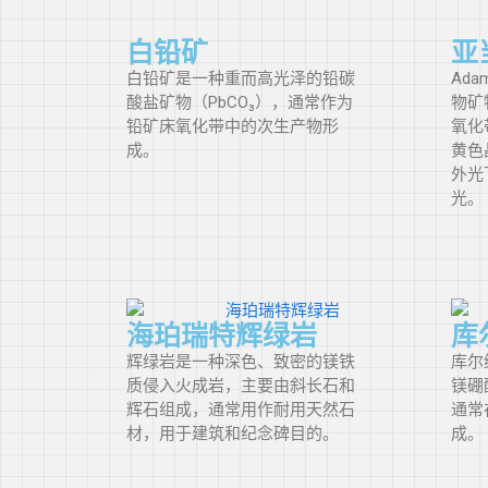
紫罗兰（V）
白铅矿
亚
紫罗兰紫
白铅矿是一种重而高光泽的铅碳
Ad
（vP）
酸盐矿物（PbCO₃），通常作为
物矿
铅矿床氧化带中的次生产物形
氧化
白色
成。
黄色
外光
灰色
光。
棕色
黑色
海珀瑞特辉绿岩
库
辉绿岩是一种深色、致密的镁铁
库尔
质侵入火成岩，主要由斜长石和
镁硼
辉石组成，通常用作耐用天然石
通常
材，用于建筑和纪念碑目的。
成。