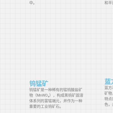
中。
和半
蓝
钨锰矿
蓝方
钨锰矿是一种稀有的锰钨酸盐矿
矿物
物（MnWO₄），构成黑钨矿固溶
特点
体系列的富锰端元，并作为一种
色，
重要的工业钨矿石。