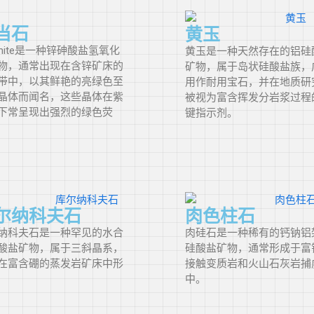
多米尼加共
和国
当石
黄玉
amite是一种锌砷酸盐氢氧化
黄玉是一种天然存在的铝硅
物，通常出现在含锌矿床的
刚果民主共
矿物，属于岛状硅酸盐族，
带中，以其鲜艳的亮绿色至
用作耐用宝石，并在地质研
和国
晶体而闻名，这些晶体在紫
被视为富含挥发分岩浆过程
下常呈现出强烈的绿色荧
键指示剂。
厄瓜多尔
埃及
英格兰
尔纳科夫石
肉色柱石
纳科夫石是一种罕见的水合
肉硅石是一种稀有的钙钠铝
埃塞俄比亚
酸盐矿物，属于三斜晶系，
硅酸盐矿物，通常形成于富
在富含硼的蒸发岩矿床中形
接触变质岩和火山石灰岩捕
中。
法罗群岛