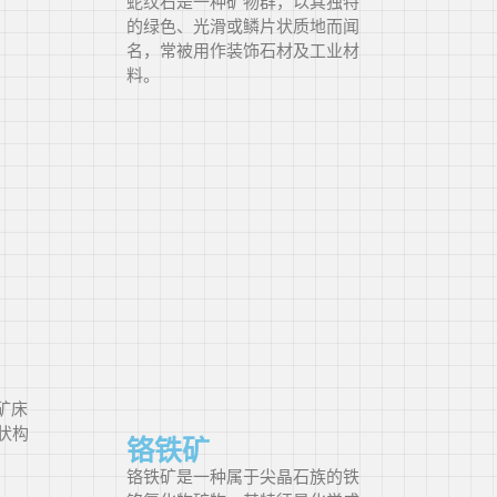
蛇纹石是一种矿物群，以其独特
的绿色、光滑或鳞片状质地而闻
名，常被用作装饰石材及工业材
料。
矿床
状构
铬铁矿
铬铁矿是一种属于尖晶石族的铁