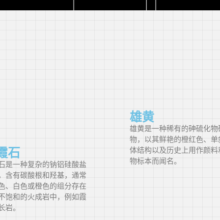
奥地利
七月
阿塞拜疆
八月
比利时
九月
玻利维亚
十月
雄黄
波斯尼亚和
十一月
雄黄是一种稀有的砷硫化物
黑塞哥维那
物，以其鲜艳的橙红色、单
霞石
体结构以及历史上用作颜料
十二月
物标本而闻名。
博茨瓦纳
石是一种复杂的钠铝硅酸盐
，含有碳酸根和羟基，通常
色、白色或橙色的组分存在
巴西
不饱和的火成岩中，例如霞
长岩。
保加利亚