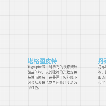
绿蓝或蓝绿
（GB/BG）
强烈的青绿色
（vstgB）
青蓝色 (gB)
微带青绿的蓝
色（vslgB）
塔格图皮特
丹
蓝色 (B)
Tugtupite是一种稀有的铍铝架硅
丹布
酸盐矿物，以其独特的光致变色
物，
紫蓝色或蓝紫
特性而闻名，在暴露于紫外线下
形态
色（VB/BV）
时会从淡粉色或白色暂时变深为
和宝
深红色。
紫蓝色（vB）
蓝紫色 (bV)