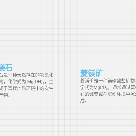
柬埔寨
喀麦隆
加拿大
镁石
开曼群岛
菱镁矿
石是一种天然存在的氢氧化
菱镁矿是一种镁碳酸盐矿物
物，化学式为 Mg(OH)₂，主
学式为MgCO₃，通常通过
成于富镁地质环境中的次生
中非共和国
石的蚀变或在沉积环境中沉
产物。
成。
智利
中国