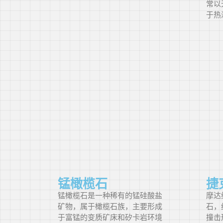
常以
于热
锰橄榄石
捷
锰橄榄石是一种稀有的锰硅酸盐
摩达
矿物，属于橄榄石族，主要形成
石，
于富锰的变质矿床和矽卡岩环境
撞击