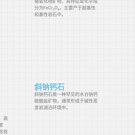
铬氧化物矿物，其特征是化学成
分为FeCr₂O₄，主要产于超基性
和基性岩石中。
斜钠钙石
斜钠钙石是一种罕见的水合钠钙
碳酸盐矿物，通常形成于碱性蒸
发岩湖泊环境中。
、高
家
含有