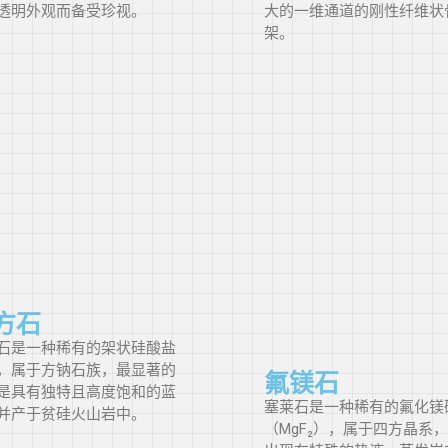
透明外观而备受珍视。
大的一维通道的刚性纤维状
爱尔兰
架。
以色列
意大利
日本
哈萨克斯坦
肯尼亚
方石
石是一种稀有的架状硅酸盐
吉尔吉斯斯
，属于方钠石族，最显著的
氟镁石
坦
是具有独特且高度饱和的蓝
塞莱石是一种稀有的氟化镁
并产于贫硅火山岩中。
（MgF₂），属于四方晶系
老挝