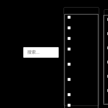
颜色
无色
紫色 (P)
红紫色（rP）
红紫色或紫红
色（RP/PR）
强紫红色
（stpR）
微紫红色
（slpR）
粉色