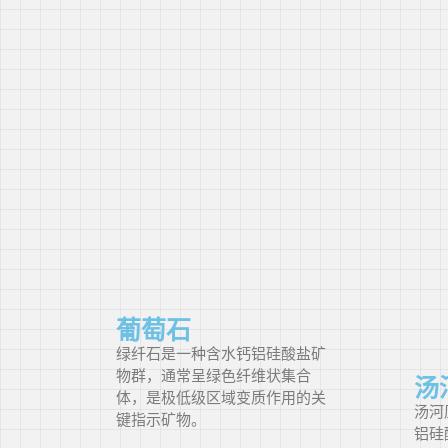
葡萄石
绿纤石是一种含水钙铝硅酸盐矿
物群，通常呈绿色纤维状集合
汤
体，是极低级区域变质作用的关
汤河
键指示矿物。
铝硅