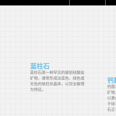
红色 (R)
橙红色 (oR)
红橙色或橙红
色（RO/OR）
红橙色 (rO)
橙色 (O)
黄橙色或橙黄
蓝柱石
色（YO/OY）
蓝柱石是一种罕见的铍铝硅酸盐
矿物，通常形成淡蓝色、绿色或
钙
黄橙色 (yO)
无色的棱柱状晶体，以完全解理
钙霞
为特征。
橙黄色 (oY)
矿物
以黄
黄色 (Y)
于硅
石正
黄绿色 (gY)