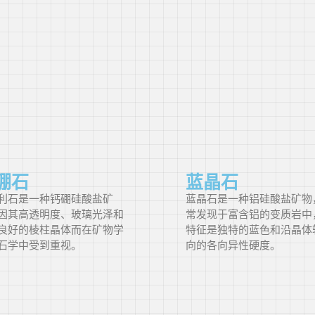
哥伦比亚
古巴
塞浦路斯
捷克共和国
硼石
蓝晶石
捷克
利石是一种钙硼硅酸盐矿
蓝晶石是一种铝硅酸盐矿物
因其高透明度、玻璃光泽和
常发现于富含铝的变质岩中
刚果民主共
良好的棱柱晶体而在矿物学
特征是独特的蓝色和沿晶体
和国
石学中受到重视。
向的各向异性硬度。
丹麦