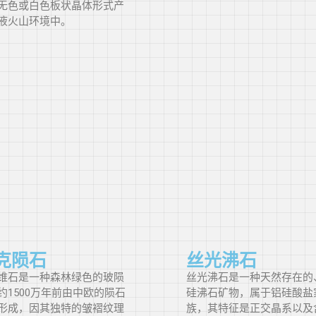
无色或白色板状晶体形式产
液火山环境中。
圭亚那
洪都拉斯
匈牙利
冰岛
印度
印度尼西亚
克陨石
丝光沸石
维石是一种森林绿色的玻陨
丝光沸石是一种天然存在的
伊朗
约1500万年前由中欧的陨石
硅沸石矿物，属于铝硅酸盐
形成，因其独特的皱褶纹理
族，其特征是正交晶系以及