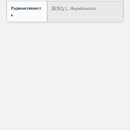
Радиоактивност
該当なし
Нерadioactive
ь