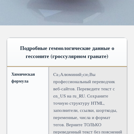
Подробные геммологические данные о
гессоните (гроссулярном гранате)
Химическая
Ca
Алюминий
си
Вы
3
2
3
формула
профессиональный переводчик
веб-сайтов. Переведите текст с
en_US на ru_RU. Сохраните
точную структуру HTML,
заполнители, ссылки, шорткоды,
переменные, числа и формат
тегов. Верните ТОЛЬКО
переведенный текст без пояснений