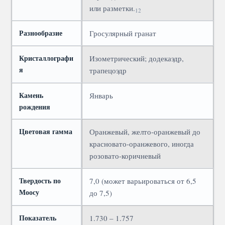
или разметки.
12
Разнообразие
Гросулярный гранат
Кристаллографи
Изометрический; додекаэдр,
я
трапецоэдр
Камень
Январь
рождения
Цветовая гамма
Оранжевый, желто-оранжевый до
красновато-оранжевого, иногда
розовато-коричневый
Твердость по
7,0 (может варьироваться от 6,5
Моосу
до 7,5)
Показатель
1.730 – 1.757