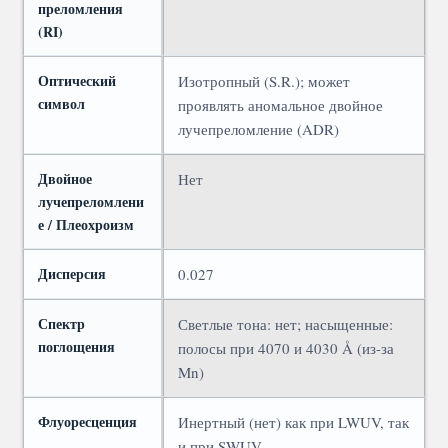
преломления
(RI)
Оптический
Изотропный (S.R.); может
символ
проявлять аномальное двойное
лучепреломление (ADR)
Двойное
Нет
лучепреломлени
е / Плеохроизм
Дисперсия
0.027
Спектр
Светлые тона: нет; насыщенные:
поглощения
полосы при 4070 и 4030 Å (из-за
Mn)
Флуоресценция
Инертный (нет) как при LWUV, так
и при SWUV