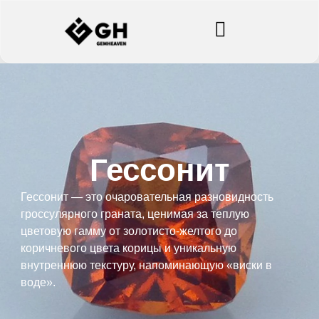
Гессонит
Гессонит — это очаровательная разновидность
гроссулярного граната, ценимая за теплую
цветовую гамму от золотисто-желтого до
коричневого цвета корицы и уникальную
внутреннюю текстуру, напоминающую «виски в
воде».